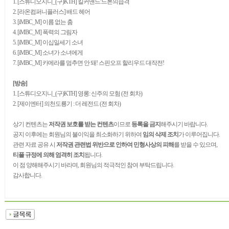
1. [스튜디오지니_(구)KTH] 킬커맨드:드론의습격
2. [라온컴퍼니플러스] 배드 헤어
3. [iMBC_M] 이름 없는 춤
4. [iMBC_M] 폭력의 그림자
5. [iMBC_M] 이십일세기 소녀
6. [iMBC_M] 소녀가 소녀에게
7. [iMBC_M] 카메라를 멈추면 안 돼! 스핀오프 할리우드 대작전!
[방송]
1. [스튜디오지니_(구)KTH] 영롱: 신주의 모험 (전 회차)
2. [제이엔터] 의천도룡기 : 더 레전드
(전 회차)
상기 컨텐츠는
저작권 보호를 받는 컨텐츠
이므로
등록을 금지
해주시기 바랍니다.
공지 이후에는 회원님의 불이익을 최소화하기 위하여
임의 삭제 조치
가 이루어집니다.
관련 자료 공유 시
저작권 관련법 위반으로 인하여 민형사상의 피해
를 받을 수 있으며,
티플 규정에 의해 엄격히 조치
됩니다.
이 점 양해해주시기 바라며, 회원님의 적극적인 참여 부탁드립니다.
감사합니다.